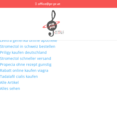
office@pr-pr.at
Neueste Nachrichten:
Stromectol ohne rezept deutschland
Prednisolone rezeptfrei kaufen deutschland
Cenforce ohne rezept osterreich
Levitra generika online apotheke
Stromectol in schweiz bestellen
Priligy kaufen deutschland
Stromectol schneller versand
Propecia ohne rezept gunstig
Rabatt online kaufen viagra
Tadalafil cialis kaufen
Alle Artikel
Alles sehen